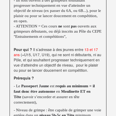
- Ils sont ouverts à des grimpeurs souhaitant
progresser techniquement en vue d'atteindre un
objectif de niveau (ex passer du 6A, ou 6B...), pour le
plaisir ou pour se lancer doucement en compétition,
en open.
- ATTENTION = Ces cours
ne
sont
pas
ouverts aux
grimpeurs débutants, ou déjà inscrits au Pôle du CEPE
"Entrainements et compétitions",
Pour qui ?
Il s’adresse à des jeunes entre
13 et 17
ans
(=U15, U17, U19), qui ne sont ni débutants, ni au
Pôle, et qui souhaitent progresser techniquement en
vue d'atteindre un objectif de niveau, pour le plaisir
ou pour se lancer doucement en compétition.
Prérequis ?
- Le
Passeport Jaune
est
requis au minimum =
il
faut donc
être autonome
en
Moulinette ET en
Tête
(savoir s’encorder et assurer en tête
correctement),
- Niveau de grimpe : être capable de grimper une voie
entière dans un
niveau 5b-5c en Tête
minimum.