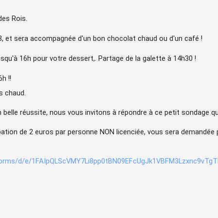
des Rois.
23, et sera accompagnée d'un bon chocolat chaud ou d'un café !
u'à 16h pour votre dessert,. Partage de la galette à 14h30 !
6h !!
s chaud.
n belle réussite, nous vous invitons à répondre à ce petit sondage q
ipation de 2 euros par personne NON licenciée, vous sera demandée p
m/forms/d/e/1FAIpQLScVMY7Li8pp0tBN09EFcUgJk1VBFM3Lzxnc9vTg