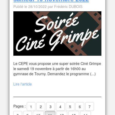
Publié le 28/10/2022 par Frédéric DUBOIS
Le CEPE vous propose une super soirée Ciné Grimpe
le samedi 19 novembre à partir de 16h00 au
gymnase de Tourny. Demandez le programme (...)
Lire l'article
Pages :
1
2
3
4
5
6
7